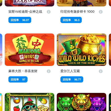
宙斯vs哈迪斯-众神之战
印尼传奇迦多铎卡 1000
回报率
回报率
96.07
96.5
麻将大胜 - 恭喜发财
爱尔兰人宝藏
回报率
回报率
97
96.77