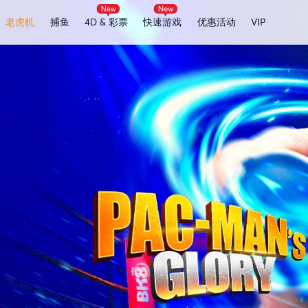
老虎机
捕鱼
4D & 彩票
快速游戏
优惠活动
VIP