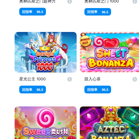
奥林匹斯之门超神力
奥林匹斯之门 1000
回报率
96.5
回报率
96.5
星光公主 1000
甜入心扉
回报率
回报率
96.5
96.5