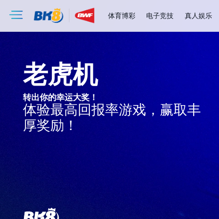
体育博彩
电子竞技
真人娱乐
老虎机
转出你的幸运大奖！
体验最高回报率游戏，赢取丰
厚奖励！