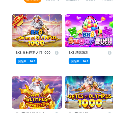
BK8 奥林巴斯之门 1000
BK8 糖果派对
回报率
回报率
96.5
96.5