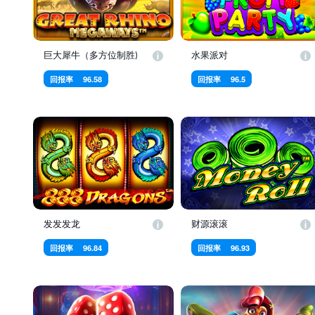
巨大犀牛（多方位制胜)
水果派对
回报率
回报率
96.58
96.5
发发发龙
财源滚滚
回报率
回报率
96.84
96.93