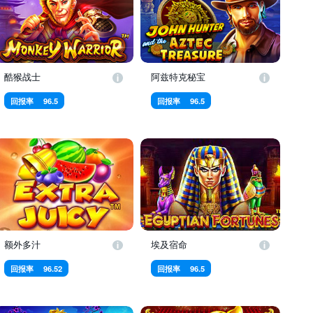
酷猴战士
阿兹特克秘宝
回报率
回报率
96.5
96.5
额外多汁
埃及宿命
回报率
回报率
96.52
96.5