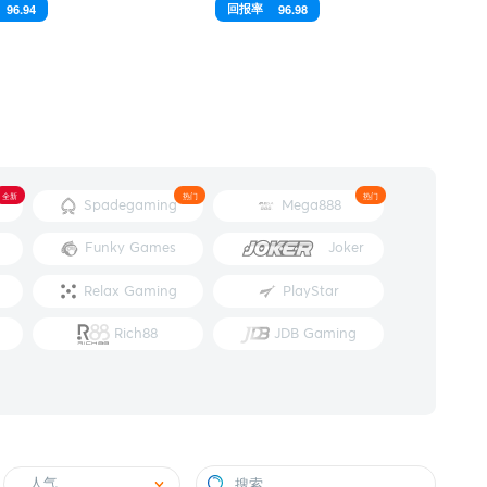
回报率
96.94
96.98
全新
热门
热门
Spadegaming
Mega888
Funky Games
Joker
Relax Gaming
PlayStar
Rich88
JDB Gaming
人气