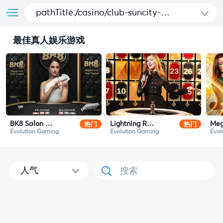
pathTitle./casino/club-suncity-
playboy
最佳真人娱乐游戏
热门
热门
BK8 Salon Prive Baccarat
Lightning Roulette
Meg
Evolution Gaming
Evolution Gaming
Evol
人气