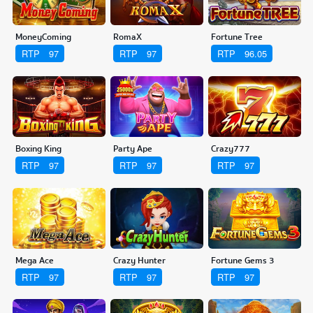
MoneyComing
RomaX
Fortune Tree
RTP
97
RTP
97
RTP
96.05
Boxing King
Party Ape
Crazy777
RTP
97
RTP
97
RTP
97
Mega Ace
Crazy Hunter
Fortune Gems 3
RTP
97
RTP
97
RTP
97