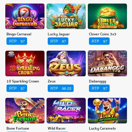
Bingo Carnaval
Lucky Jaguar
Clover Coins 3x3
RTP
97
RTP
97
RTP
97
10 Sparkling Crown
Zeus
Dabanggg
RTP
97
RTP
96.03
RTP
97
Bone Fortune
Wild Racer
Lucky Caramelo