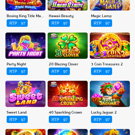
Boxing King Title Match
Hawaii Beauty
Magic Lamp
RTP
97
RTP
97
RTP
97
Party Night
20 Blazing Clover
3 Coin Treasures 2
RTP
97
RTP
97
RTP
97
Sweet Land
40 Sparkling Crown
Lucky Jaguar 2
RTP
97
RTP
97
RTP
97