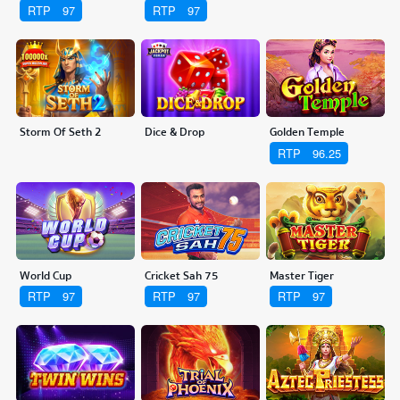
RTP
97
RTP
97
Storm Of Seth 2
Dice & Drop
Golden Temple
RTP
96.25
World Cup
Master Tiger
Cricket Sah 75
RTP
97
RTP
97
RTP
97