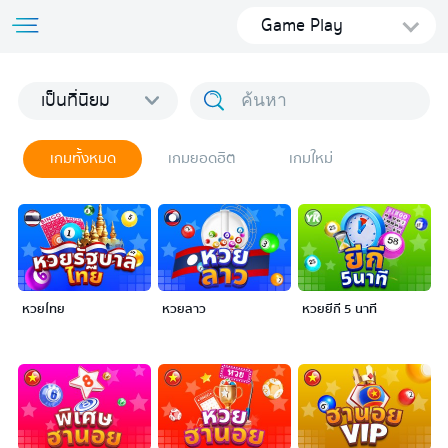
Game Play
เป็นที่นิยม
เกมทั้งหมด
เกมยอดฮิต
เกมใหม่
หวยไทย
หวยลาว
หวยยี่กี 5 นาที