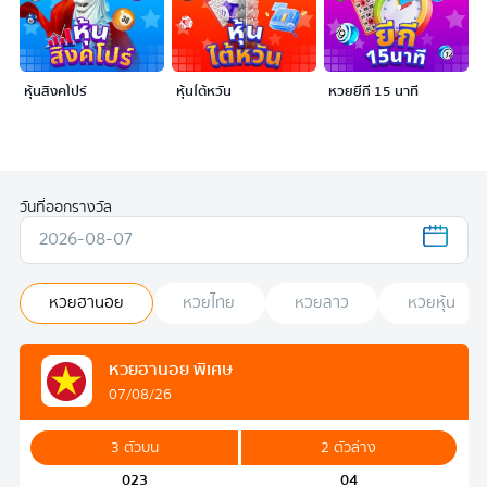
หุ้นสิงคโปร์
หุ้นไต้หวัน
หวยยี่กี 15 นาที
วันที่ออกรางวัล
2026-08-07
หวยฮานอย
หวยไทย
หวยลาว
หวยหุ้น
หวยฮานอย พิเศษ
07/08/26
3 ตัวบน
2 ตัวล่าง
023
04