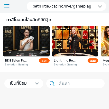
pathTitle./casino/live/gameplay
คาสิโนออนไลน์สดที่ดีที่สุด
BK8 Salon Prive Baccarat
Lightning Roulette
Meg
ฮอต
ฮอต
Evolution Gaming
Evolution Gaming
Evol
เป็นที่นิยม