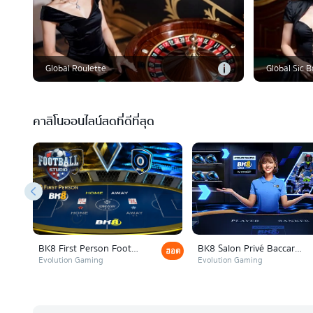
AE Casino / Baccarat
**u*s
Evolution Gaming / Baccarat
h*p*y
Global Roulette
Global Sic B
SA Gaming / Baccarat
*y*e*
SA Gaming / Baccarat
n*o*b
คาสิโนออนไลน์สดที่ดีที่สุด
SA Gaming / Baccarat
**l*e
SA Gaming / Dragon Tiger
*s***
Evolution Gaming / Roulette
* *oe*
BK8 Salon Privé Baccarat 2
BK8 Baccarat 1
SA Gaming / Dragon Tiger
r*n*l*
ฮอต
ฮอต
Evolution Gaming
PPLiveCasino
SA Gaming / Baccarat
t*n*n
AE Casino / Baccarat
r*d*r*