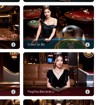
Crown Sic Bo
FlagShip Baccarat 1