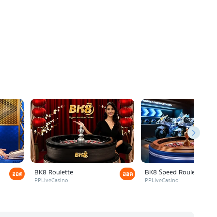
BK8 Speed Roulette
BK8 Vietnamese Speed Baccarat
ฮอต
ฮอต
PPLiveCasino
PPLiveCasino