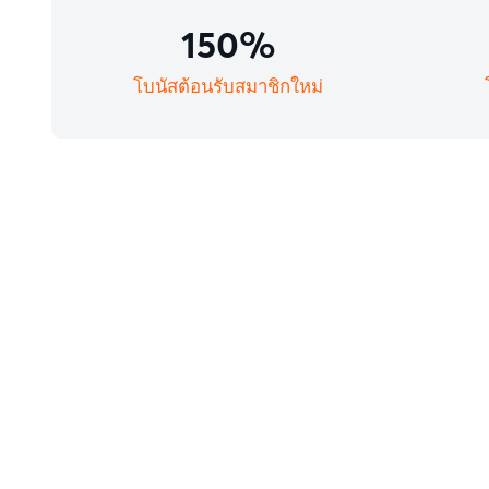
150%
Allbet / Baccarat
j*n**
โบนัสต้อนรับสมาชิกใหม่
Dream Gaming E8 /Baccarat
i*o*e
SA Gaming / Baccarat
b*n*o
SA Gaming / SIC BO
b*r*n
SA Gaming / Dragon Tiger
*h*a*
AE Casino / Baccarat
***e*
Dream Gaming E8 /Baccarat
**r**
Evolution Gaming / Baccarat
k*m**
Evolution Gaming / Baccarat
*d*i*