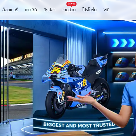
ล็อตเตอรี่
เกม 3D
ยิงปลา
เกมด่วน
โปรโมชั่น
VIP