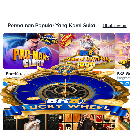
Permainan Popular Yang Kami Suka
Lihat semua
Popular
Popular
Pac-Man's Glory
BK8 Gates of Olympus 1000
Nextspin
Pragmatic
Pragmat
RTP
96.95
RTP
96.5
RTP
97
Permainan Kasino Langsung Terbaik
Lihat semua