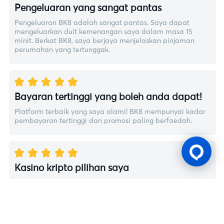
Pengeluaran yang sangat pantas
Pengeluaran BK8 adalah sangat pantas. Saya dapat
mengeluarkan duit kemenangan saya dalam masa 15
minit. Berkat BK8, saya berjaya menjelaskan pinjaman
perumahan yang tertunggak.
Bayaran tertinggi yang boleh anda dapat!
Platform terbaik yang saya alami! BK8 mempunyai kadar
pembayaran tertinggi dan promosi paling berfaedah.
Kasino kripto pilihan saya
Pengalaman saya mendeposit dan mengeluarkan mata
wang kripto dengan BK8 adalah sangat lancar. Platform
lain tidak mempunyai pilihan sedemikian untuk mata
wang kripto.