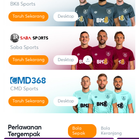
BK8 Sports
Taruh Sekarang
Desktop
Saba Sports
Taruh Sekarang
Desktop
CMD Sports
Taruh Sekarang
Desktop
Perlawanan
Bola
Bola
Tergempak
Sepak
Keranjang​