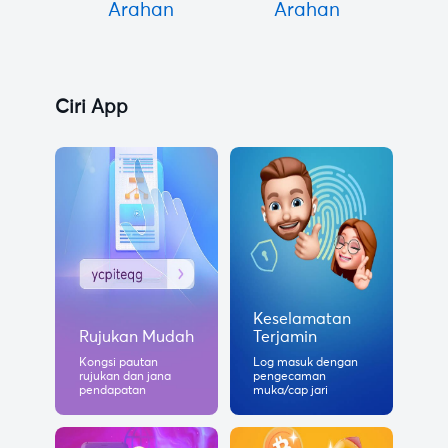
Arahan
Arahan
Ciri App
Keselamatan
Rujukan Mudah
Terjamin
Kongsi pautan
Log masuk dengan
rujukan dan jana
pengecaman
pendapatan
muka/cap jari