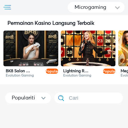
Microgaming
Permainan Kasino Langsung Terbaik
Popular
Popular
BK8 Salon Prive Baccarat
Lightning Roulette
Meg
Evolution Gaming
Evolution Gaming
Evol
Populariti