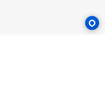
Lesen Permainan
BK8 diuruskan oleh Mettlemind Tech Ltd., nombor pendaftaran:
15779, dengan alamat berdaftar di Hamchako, Mutsamudu,
Pulau Autonomi Anjouan, Kesatuan Comoros. BK8 berlesen dan
dikawal selia oleh Kerajaan Pulau Autonomi Anjouan, Kesatuan