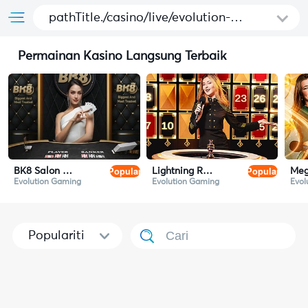
pathTitle./casino/live/evolution-
gaming3
Permainan Kasino Langsung Terbaik
Popular
Popular
BK8 Salon Prive Baccarat
Lightning Roulette
Meg
Evolution Gaming
Evolution Gaming
Evol
Populariti