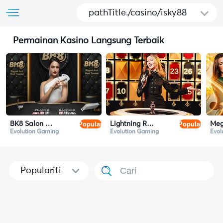
pathTitle./casino/isky88
Permainan Kasino Langsung Terbaik
Popular
Popular
BK8 Salon Prive Baccarat
Lightning Roulette
Meg
Evolution Gaming
Evolution Gaming
Evol
Populariti