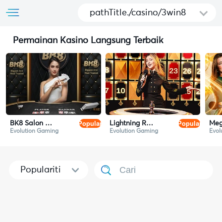
pathTitle./casino/3win8
Permainan Kasino Langsung Terbaik
Popular
Popular
BK8 Salon Prive Baccarat
Lightning Roulette
Meg
Evolution Gaming
Evolution Gaming
Evol
Populariti