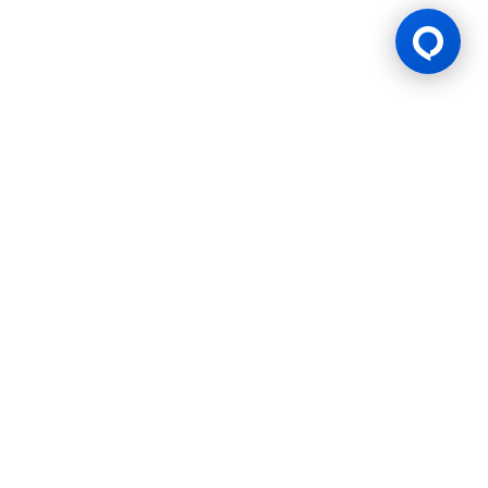
Lesen Permainan
BK8 dioperasikan oleh Mettlemind Tech Ltd., dengan nomor
registrasi: 15779, dan alamat terdaftar di Hamchako,
Mutsamudu, Pulau Otonom Anjouan, Uni Komoro. BK8
berlisensi dan teregulasi oleh Pemerintah Pulau Otonom
Anjouan, Uni Komoro dan beroperasi dengan Nomor Lisensi:
ALSI-202504032-FI2. BK8 telah lulus semua kepatuhan regulasi
dan secara hukum berwenang untuk menjalankan operasi
permainan untuk semua jenis peluang permainan dan taruhan.