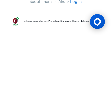
Sudah memiliki Akun?
Log in
Berlisensi dan diatur oleh Pemerintah Kepulauan Otonom Anjouan, Uni Komoro
Lesen Permainan
BK8 dioperasikan oleh Mettlemind Tech Ltd., dengan nomor
registrasi: 15779, dan alamat terdaftar di Hamchako,
Mutsamudu, Pulau Otonom Anjouan, Uni Komoro. BK8
berlisensi dan teregulasi oleh Pemerintah Pulau Otonom
Anjouan, Uni Komoro dan beroperasi dengan Nomor Lisensi: