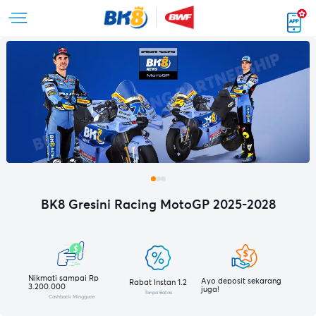
BK8 Gresini Racing MotoGP 2025-2028
Nikmati sampai Rp
Ayo deposit sekarang
Rabat Instan 1.2
3.200.000
juga!
Tanpa Batas
Cashback Mingguan