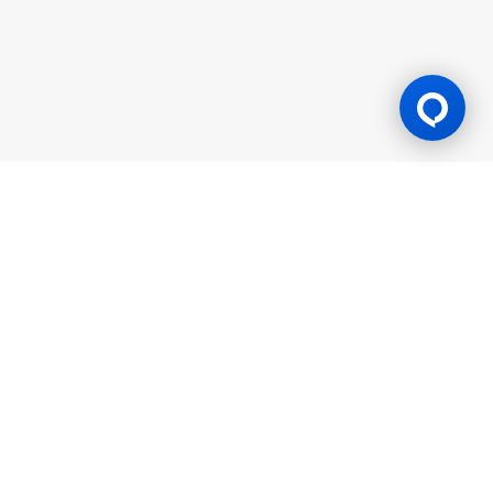
Lesen Permainan
BK8 dioperasikan oleh Mettlemind Tech Ltd., dengan nomor
registrasi: 15779, dan alamat terdaftar di Hamchako,
Mutsamudu, Pulau Otonom Anjouan, Uni Komoro. BK8
berlisensi dan teregulasi oleh Pemerintah Pulau Otonom