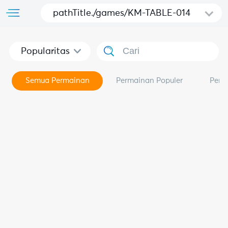
pathTitle./games/KM-TABLE-014
Popularitas
Semua Permainan
Permainan Populer
Perm