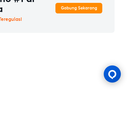
a
Gabung Sekarang
Teregulasi
Indonesia