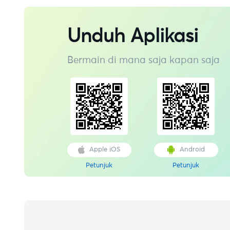
Unduh Aplikasi
Bermain di mana saja kapan saja
Apple iOS
Android
Petunjuk
Petunjuk