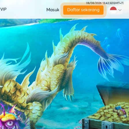
08/08/2026 13:42:33
(
GMT+7
)
VIP
Masuk
Daftar sekarang