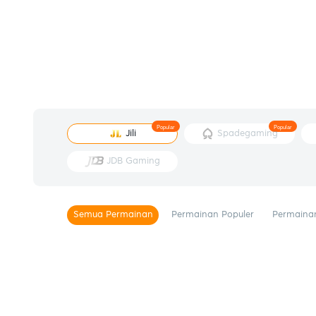
Popular
Popular
Jili
Spadegaming
JDB Gaming
Semua Permainan
Permainan Populer
Permaina